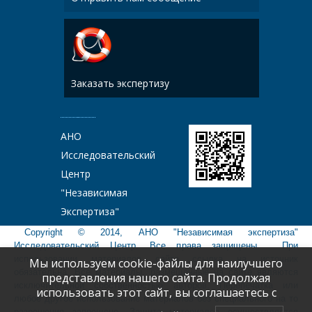
Заказать экспертизу
АНО
Исследовательский
Центр
"Независимая
Экспертиза"
Copyright © 2014, АНО "Независимая экспертиза"
Исследовательский Центр. Все права защищены. При
использовании материалов сайта ссылка на источник
Мы используем cookie-файлы для наилучшего
обязательна. Все материалы, размещенные на сайте являются
представления нашего сайта. Продолжая
исключительной собственностью авторов. Перепечатка или
использовать этот сайт, вы соглашаетесь с
любое другое использование материалов без специального на то
разрешения запрещено. Защита материалов осуществляется