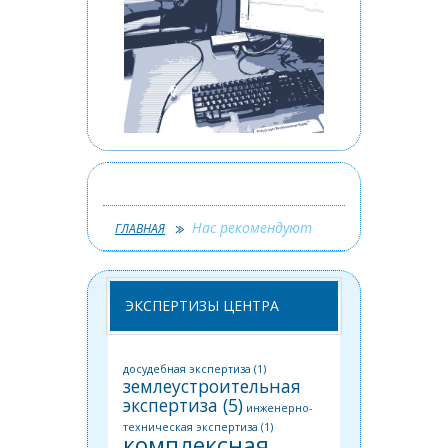
верка на
Нас рекомендуют
ГЛАВНАЯ
лиграфе
ЭКСПЕРТИЗЫ ЦЕНТРА
досудебная экспертиза
(1)
землеустроительная
экспертиза
(5)
инженерно-
техническая экспертиза
(1)
комплексная