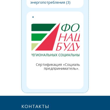
энергопотребления
(3)
Сертификация «Социальный
Закл
предприниматель».
об
технич
назна
МВД 
КОНТАКТЫ