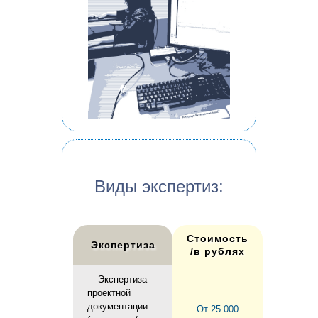
верка на
Виды экспертиз:
лиграфе
Стоимость
Экспертиза
/в рублях
Экспертиза
проектной
документации
От 25 000