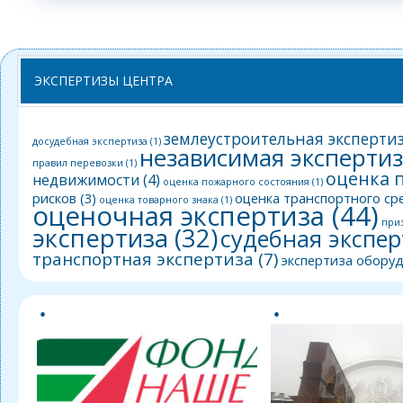
ЭКСПЕРТИЗЫ ЦЕНТРА
землеустроительная эксперти
досудебная экспертиза
(1)
независимая эксперти
правил перевозки
(1)
оценка 
недвижимости
(4)
оценка пожарного состояния
(1)
рисков
(3)
оценка транспортного ср
оценка товарного знака
(1)
оценочная экспертиза
(44)
при
экспертиза
(32)
судебная экспер
транспортная экспертиза
(7)
экспертиза обору