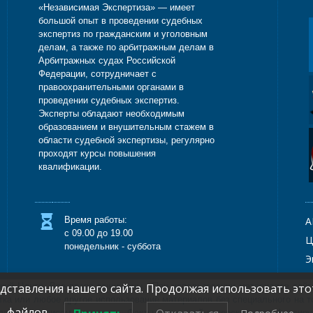
«Независимая Экспертиза» — имеет
большой опыт в проведении судебных
экспертиз по гражданским и уголовным
делам, а также по арбитражным делам в
Арбитражных судах Российской
Федерации, сотрудничает с
правоохранительными органами в
проведении судебных экспертиз.
Эксперты обладают необходимым
образованием и внушительным стажем в
области судебной экспертизы, регулярно
проходят курсы повышения
квалификации.
Время работы:
А
с 09.00 до 19.00
Ц
понедельник - суббота
Э
ский Центр. Все права защищены. При использовании материалов сайт
ставления нашего сайта. Продолжая использовать этот
тка или любое другое использование материалов без специального на 
файлов.
ляется сервисом Сopyscape. Факты нарушений авторских прав фиксир