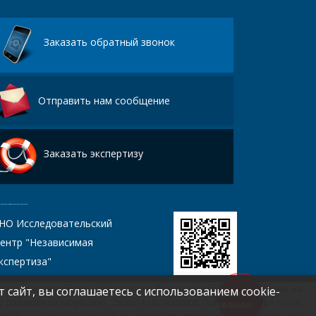
Заказать обратный звонок
Отправить нам сообщение
Заказать экспертизу
НО Исследовательский
ентр "Независимая
кспертиза"
а ссылка на источник обязательна. Все материалы, размещенные на
 сайт, вы соглашаетесь с использованием cookie-
Заказать
то разрешения запрещено. Защита материалов осуществляется путем
звонок
уются, а судебные дела об их нарушении представляют интерес для