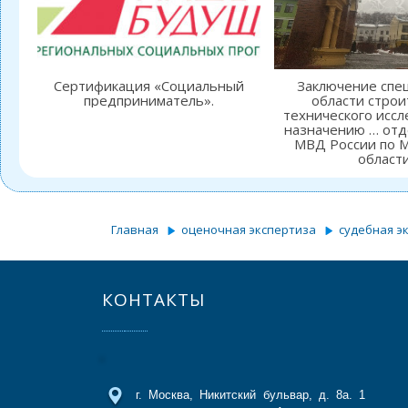
Сертификация «Социальный
Заключение спец
предприниматель».
области строи
технического иссл
назначению … отд
МВД России по 
области
Главная
оценочная экспертиза
судебная э
КОНТАКТЫ
г. Москва, Никитский бульвар, д. 8а. 1