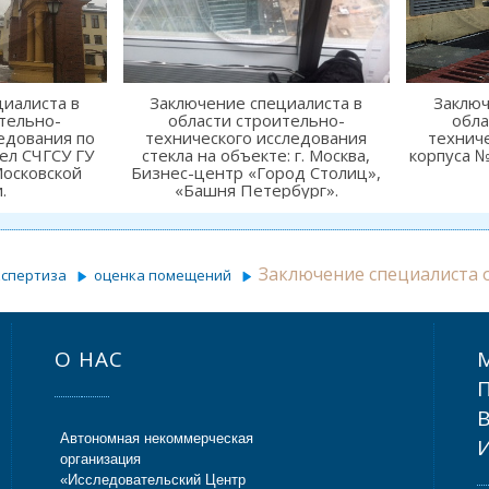
иалиста в
Заключение специалиста в
Заключ
тельно-
области строительно-
обла
едования по
технического исследования
технич
ел СЧГСУ ГУ
стекла на объекте: г. Москва,
корпуса №
Московской
Бизнес-центр «Город Столиц»,
.
«Башня Петербург».
Заключение специалиста 
кспертиза
оценка помещений
О НАС
Автономная некоммерческая
организация
«Исследовательский Центр