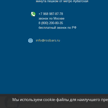
минута пешком от метро Арбатская
+7 968 987-87-78
звонок по Москве
8 (800) 200-80-35
бесплатный звонок по РФ
info@rosbars.ru
Copyright © 2014, АНО "Независимая экспертиза" Исследователь
Мы используем cookie-файлы для наилучшего пред
сайте являются исключительной собственностью авторов. Перепеча
нотариального депонирования. Контроль за копированием осуществ