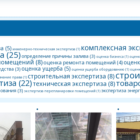
комплексная экс
за
(5)
инженерно-техническая экспертиза
(1)
за
(25)
определение причины залива
(3)
оценка бизнеса
(1)
оценк
помещений
(8)
оценк
оценка ремонта помещений
(4)
оценка ущерба
(5)
едства
(3)
оценка ущерба оборудованию
(1)
оценк
строи
строительная экспертиза
(8)
знание права
(1)
тиза
(22)
товар
техническая экспертиза
(8)
дования
(3)
экспертиза энер
экспертиза перепланировки помещений
(1)