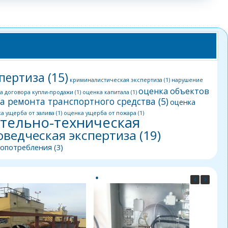
пертиза
(15)
криминалистическая экспертиза
(1)
нарушение
оценка объектов
а договора купли-продажи
(1)
оценка капитала
(1)
а ремонта транспортного средства
(5)
оценка
а ущерба от залива
(1)
оценка ущерба от пожара
(1)
тельно-техническая
оведческая экспертиза
(19)
гопотребления
(3)